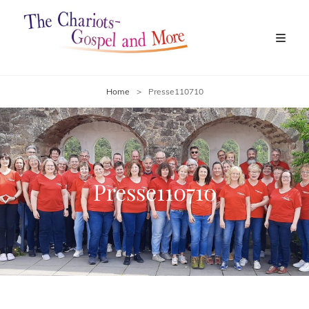
Home
>
Presse110710
Presse110710